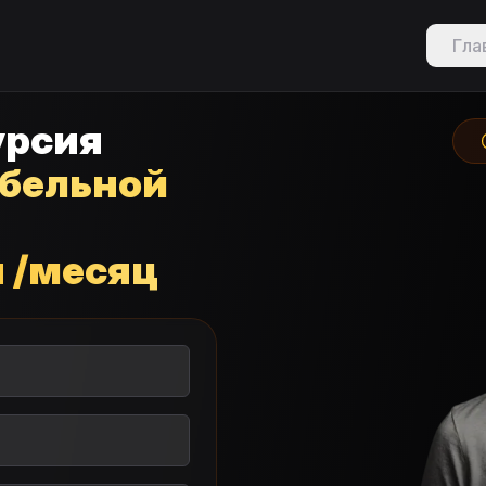
Гла
урсия
ебельной
н /месяц