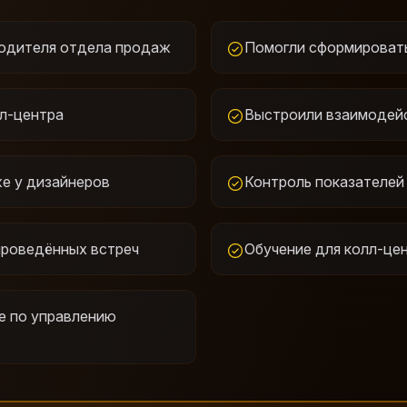
водителя отдела продаж
Помогли сформировать
л-центра
Выстроили взаимодейс
е у дизайнеров
Контроль показателей
проведённых встреч
Обучение для колл-це
е по управлению