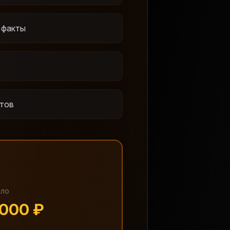
 факты
нтов
ало
 000 ₽