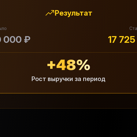
Результат
ыло
Ст
0 000 ₽
17 725
+48%
Рост выручки за период